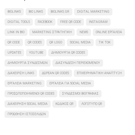
BIOLINKS
BIO LINKS
BIOLINKS.GR
DIGITAL MARKETING
DIGITAL TOOLS
FACEBOOK
FREE QR CODE
INSTAGRAM
LINK IN BIO
MARKETING ΣΤΡΑΤΗΓΙΚΉ
NEWS
ONLINE ΕΡΓΑΛΕΊΑ
QR CODE
QR CODES
QR LOGO
SOCIAL MEDIA
TIK TOK
UPDATES
YOUTUBE
ΔΗΜΙΟΥΡΓΊΑ QR CODES
ΔΗΜΙΟΥΡΓΊΑ ΣΥΝΔΈΣΜΩΝ
ΔΙΑΣΎΝΔΕΣΗ ΠΕΡΙΕΧΟΜΈΝΟΥ
ΔΙΑΧΕΊΡΙΣΗ LINKS
ΔΩΡΕΆΝ QR CODES
ΕΠΙΧΕΙΡΗΜΑΤΙΚΉ ΑΝΆΠΤΥΞΗ
ΕΡΓΑΛΕΊΑ MARKETING
ΕΡΓΑΛΕΊΑ ΓΙΑ SOCIAL MEDIA
ΠΡΟΣΩΠΟΠΟΙΗΜΈΝΟΙ QR CODES
ΣΎΝΔΕΣΜΟΙ ΒΙΟΓΡΑΦΊΑΣ
ΔΙΑΧΕΊΡΗΣΗ SOCIAL MEDIA
ΚΩΔΙΚΌΣ QR
ΛΟΓΌΤΥΠΟ QR
ΠΡΟΏΘΗΣΗ ΙΣΤΟΣΕΛΊΔΩΝ