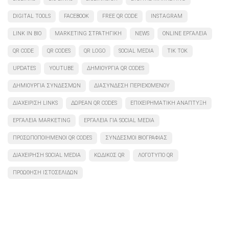
DIGITAL TOOLS
FACEBOOK
FREE QR CODE
INSTAGRAM
LINK IN BIO
MARKETING ΣΤΡΑΤΗΓΙΚΉ
NEWS
ONLINE ΕΡΓΑΛΕΊΑ
QR CODE
QR CODES
QR LOGO
SOCIAL MEDIA
TIK TOK
UPDATES
YOUTUBE
ΔΗΜΙΟΥΡΓΊΑ QR CODES
ΔΗΜΙΟΥΡΓΊΑ ΣΥΝΔΈΣΜΩΝ
ΔΙΑΣΎΝΔΕΣΗ ΠΕΡΙΕΧΟΜΈΝΟΥ
ΔΙΑΧΕΊΡΙΣΗ LINKS
ΔΩΡΕΆΝ QR CODES
ΕΠΙΧΕΙΡΗΜΑΤΙΚΉ ΑΝΆΠΤΥΞΗ
ΕΡΓΑΛΕΊΑ MARKETING
ΕΡΓΑΛΕΊΑ ΓΙΑ SOCIAL MEDIA
ΠΡΟΣΩΠΟΠΟΙΗΜΈΝΟΙ QR CODES
ΣΎΝΔΕΣΜΟΙ ΒΙΟΓΡΑΦΊΑΣ
ΔΙΑΧΕΊΡΗΣΗ SOCIAL MEDIA
ΚΩΔΙΚΌΣ QR
ΛΟΓΌΤΥΠΟ QR
ΠΡΟΏΘΗΣΗ ΙΣΤΟΣΕΛΊΔΩΝ