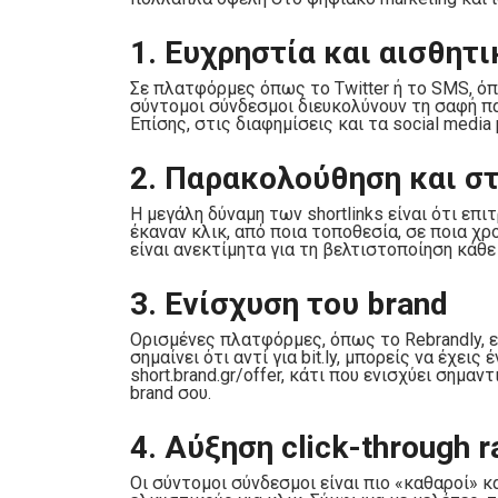
1. Ευχρηστία και αισθητι
Σε πλατφόρμες όπως το Twitter ή το SMS, όπ
σύντομοι σύνδεσμοι διευκολύνουν τη σαφή π
Επίσης, στις διαφημίσεις και τα social media
2. Παρακολούθηση και σ
Η μεγάλη δύναμη των shortlinks είναι ότι επ
έκαναν κλικ, από ποια τοποθεσία, σε ποια χρ
είναι ανεκτίμητα για τη βελτιστοποίηση κάθε
3. Ενίσχυση του brand
Ορισμένες πλατφόρμες, όπως το Rebrandly, 
σημαίνει ότι αντί για bit.ly, μπορείς να έχει
short.brand.gr/offer, κάτι που ενισχύει σημα
brand σου.
4. Αύξηση click-through r
Οι σύντομοι σύνδεσμοι είναι πιο «καθαροί» κ