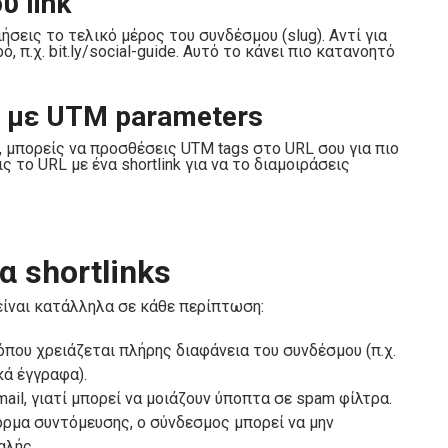
υ link
σεις το τελικό μέρος του συνδέσμου (slug). Αντί για
ό, π.χ. bit.ly/social-guide. Αυτό το κάνει πιο κατανοητό
ks με UTM parameters
, μπορείς να προσθέσεις UTM tags στο URL σου για πιο
ς το URL με ένα shortlink για να το διαμοιράσεις
 shortlinks
ν είναι κατάλληλα σε κάθε περίπτωση:
που χρειάζεται πλήρης διαφάνεια του συνδέσμου (π.χ.
κά έγγραφα).
ail, γιατί μπορεί να μοιάζουν ύποπτα σε spam φίλτρα.
όρμα συντόμευσης, ο σύνδεσμος μπορεί να μην
αλής.