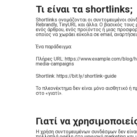
Τι είναι τα shortlinks;
Shortlinks ονομάζονται οι συντομευμένοι σύν
Rebrandly, TinyURL και άλλα. Ο βασικός τους
ενός άρθρου, ενός προϊόντος ή μιας προσφορά
οποίος να χωράει εύκολα σε email, αναρτήσε
Ένα παράδειγμα:
Πλήρες URL: https://www.example.com/blog/ho
media-campaigns
Shortlink: https://bit.ly/shortlink-guide
Το πλεονέκτημα δεν είναι μόνο αισθητικό ή π
στο «γιατί».
Γιατί να χρησιμοποιείς
Η χρήση συντομευμένων συνδέσμων δεν είναι
πολλαπλά οφέλη στο ψηφιακό marketing και ιδ