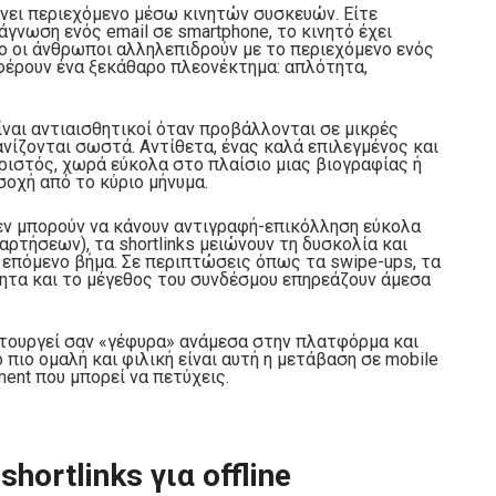
ει περιεχόμενο μέσω κινητών συσκευών. Είτε
ανάγνωση ενός email σε smartphone, το κινητό έχει
ο οι άνθρωποι αλληλεπιδρούν με το περιεχόμενο ενός
οσφέρουν ένα ξεκάθαρο πλεονέκτημα: απλότητα,
ίναι αντιαισθητικοί όταν προβάλλονται σε μικρές
νίζονται σωστά. Αντίθετα, ένας καλά επιλεγμένος και
ριστός, χωρά εύκολα στο πλαίσιο μιας βιογραφίας ή
σοχή από το κύριο μήνυμα.
εν μπορούν να κάνουν αντιγραφή-επικόλληση εύκολα
αρτήσεων), τα shortlinks μειώνουν τη δυσκολία και
ο επόμενο βήμα. Σε περιπτώσεις όπως τα swipe-ups, τα
ότητα και το μέγεθος του συνδέσμου επηρεάζουν άμεσα
ιτουργεί σαν «γέφυρα» ανάμεσα στην πλατφόρμα και
 πιο ομαλή και φιλική είναι αυτή η μετάβαση σε mobile
ent που μπορεί να πετύχεις.
ortlinks για offline