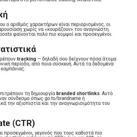
κή
ου ο αριθμός χαρακτήρων είναι περιορισμένος, οι
αρουσίαση χωρίς να «κουράζουν» τον αναγνώστη.
 posts φαίνονται πολύ πιο κομψοί και προσεγμένοι.
τατιστικά
ιτρέπουν
tracking
— δηλαδή σου δείχνουν πόσα άτομα
ονική περίοδο, από ποια συσκευή. Αυτά τα δεδομένα
 καμπάνιας.
επιτρέπουν τη δημιουργία
branded shortlinks
. Αυτό
ς έναν σύνδεσμο όπως go.to/brandname ή
ντικά την αξιοπιστία και την αναγνωρισιμότητα του
ate (CTR)
αι προσεγμένοι, γεγονός που τους καθιστά πιο