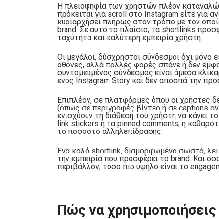
Η πλειοψηφία των χρηστών πλέον καταναλών
πρόκειται για scroll στο Instagram είτε για 
κυριαρχήσει πλήρως στον τρόπο με τον οποί
brand. Σε αυτό το πλαίσιο, τα shortlinks πρ
ταχύτητα και καλύτερη εμπειρία χρήστη.
Οι μεγάλοι, δύσχρηστοι σύνδεσμοι όχι μόνο ε
οθόνες, αλλά πολλές φορές σπάνε ή δεν εμφα
συντομευμένος σύνδεσμος είναι άμεσα κλικα
ενός Instagram Story και δεν αποσπά την προ
Επιπλέον, σε πλατφόρμες όπου οι χρήστες δ
(όπως σε περιγραφές βίντεο ή σε captions αν
ενισχύουν τη διάθεση του χρήστη να κάνει τ
link stickers ή τα pinned comments, η καθαρ
το ποσοστό αλληλεπίδρασης.
Ένα καλό shortlink, διαμορφωμένο σωστά, λε
την εμπειρία που προσφέρει το brand. Και όσο
περιβάλλον, τόσο πιο υψηλό είναι το engagem
Πώς να χρησιμοποιήσεις sh