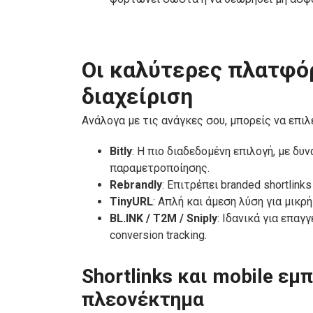
Οι καλύτερες πλατφόρ
διαχείριση
Ανάλογα με τις ανάγκες σου, μπορείς να επι
Bitly
: Η πιο διαδεδομένη επιλογή, με δ
παραμετροποίησης.
Rebrandly
: Επιτρέπει branded shortlin
TinyURL
: Απλή και άμεση λύση για μικρή
BL.INK / T2M / Sniply
: Ιδανικά για επαγ
conversion tracking.
Shortlinks και mobile εμ
πλεονέκτημα