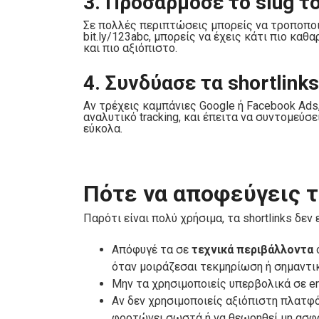
3. Προσάρμοσε το slug το
Σε πολλές περιπτώσεις μπορείς να τροποποιή
bit.ly/123abc, μπορείς να έχεις κάτι πιο καθαρ
και πιο αξιόπιστο.
4. Συνδύασε τα shortlin
Αν τρέχεις καμπάνιες Google ή Facebook Ads
αναλυτικό tracking, και έπειτα να συντομεύσει
εύκολα.
Πότε να αποφεύγεις τα
Παρότι είναι πολύ χρήσιμα, τα shortlinks δε
Απόφυγέ τα σε
τεχνικά περιβάλλοντα
ό
όταν μοιράζεσαι τεκμηρίωση ή σημαντι
Μην τα χρησιμοποιείς υπερβολικά σε em
Αν δεν χρησιμοποιείς αξιόπιστη πλατφ
φορτώνει σωστά ή να θεωρηθεί μη ασφ