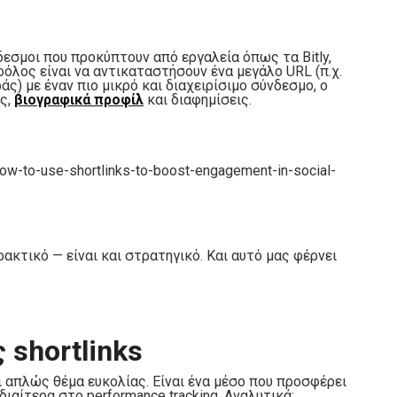
δεσμοι που προκύπτουν από εργαλεία όπως τα Bitly,
 ρόλος είναι να αντικαταστήσουν ένα μεγάλο URL (π.χ.
ς) με έναν πιο μικρό και διαχειρίσιμο σύνδεσμο, ο
ις,
βιογραφικά προφίλ
και διαφημίσεις.
w-to-use-shortlinks-to-boost-engagement-in-social-
ρακτικό — είναι και στρατηγικό. Και αυτό μας φέρνει
 shortlinks
 απλώς θέμα ευκολίας. Είναι ένα μέσο που προσφέρει
ιαίτερα στο performance tracking. Αναλυτικά: