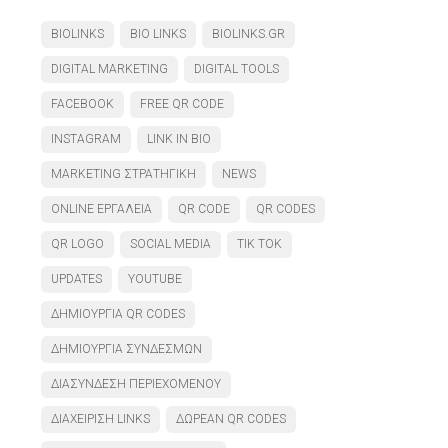
BIOLINKS
BIO LINKS
BIOLINKS.GR
DIGITAL MARKETING
DIGITAL TOOLS
FACEBOOK
FREE QR CODE
INSTAGRAM
LINK IN BIO
MARKETING ΣΤΡΑΤΗΓΙΚΉ
NEWS
ONLINE ΕΡΓΑΛΕΊΑ
QR CODE
QR CODES
QR LOGO
SOCIAL MEDIA
TIK TOK
UPDATES
YOUTUBE
ΔΗΜΙΟΥΡΓΊΑ QR CODES
ΔΗΜΙΟΥΡΓΊΑ ΣΥΝΔΈΣΜΩΝ
ΔΙΑΣΎΝΔΕΣΗ ΠΕΡΙΕΧΟΜΈΝΟΥ
ΔΙΑΧΕΊΡΙΣΗ LINKS
ΔΩΡΕΆΝ QR CODES