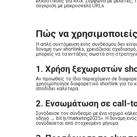
ελκυστικούς για κλικ. Σύμφωνα με μελέτες, τ
σύγκριση με μακροσκελή URLs.
Πώς να χρησιμοποιείς 
Η απλή συντόμευση ενός συνδέσμου δεν είναι 
δύναμη των shortlinks, χρειάζεσαι σχεδιασμό
μπορείς να τα εντάξεις σωστά στη στρατηγικ
1. Χρήση ξεχωριστών shor
Αν προωθείς το ίδιο περιεχόμενο σε διαφορετι
χρησιμοποίησε διαφορετικό shortlink για το 
αποδίδει καλύτερα.
2. Ενσωμάτωση σε call-to
Συνόδευσε τον σύνδεσμο με ένα ισχυρό κάλεσ
οδηγό → bit.ly/marketing2025». Η δύναμη εν
συνοδεύεται από στοχευμένο μήνυμα.