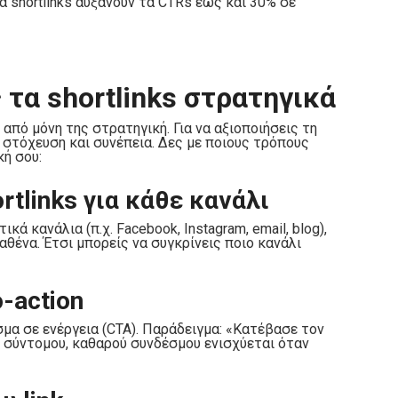
α shortlinks αυξάνουν τα CTRs έως και 30% σε
τα shortlinks στρατηγικά
από μόνη της στρατηγική. Για να αξιοποιήσεις τη
, στόχευση και συνέπεια. Δες με ποιους τρόπους
ή σου:
tlinks για κάθε κανάλι
κά κανάλια (π.χ. Facebook, Instagram, email, blog),
καθένα. Έτσι μπορείς να συγκρίνεις ποιο κανάλι
-action
μα σε ενέργεια (CTA). Παράδειγμα: «Κατέβασε τον
ός σύντομου, καθαρού συνδέσμου ενισχύεται όταν